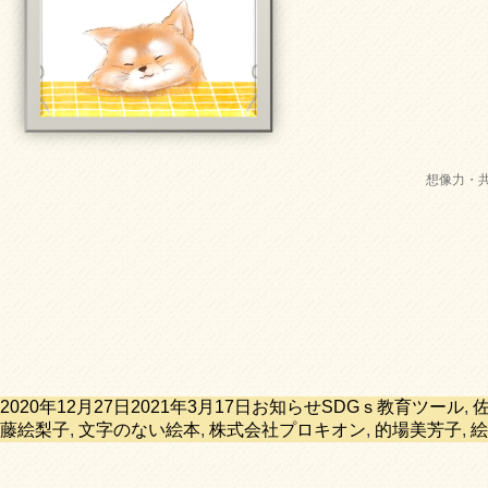
想像力・
投
カ
タ
2020年12月27日
2021年3月17日
お知らせ
SDGｓ教育ツール
,
稿
テ
グ
藤絵梨子
,
文字のない絵本
,
株式会社プロキオン
,
的場美芳子
,
絵
日:
ゴ
リ