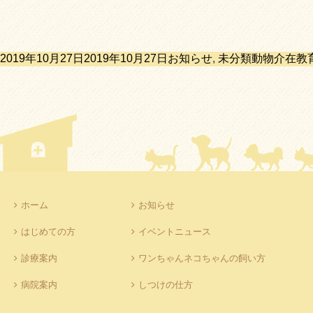
投
カ
タ
2019年10月27日
2019年10月27日
お知らせ
,
未分類
動物介在教
稿
テ
グ
日:
ゴ
リ
ー
ホーム
お知らせ
はじめての方
イベントニュース
診療案内
ワンちゃんネコちゃんの飼い方
病院案内
しつけの仕方